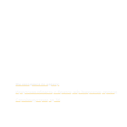
Мы находимся по адресу:
Иркутская область, г. Братск, ж/р Энергетик, проезд
Стройиндустрии, зд. 36