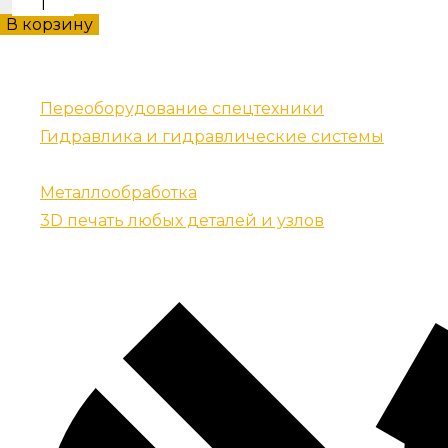
RM4001B
В корзину
болт
количество
Наши услуги
Переоборудование спецтехники
Гидравлика и гидравлические системы
Запчасти для спецтехники
Металлообработка
3D печать любых деталей и узлов
Контакты