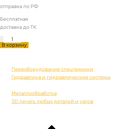
отправка по РФ
Бесплатная
доставка до ТК
RM1601
В корзину
резец
количество
Наши услуги
Переоборудование спецтехники
Гидравлика и гидравлические системы
Запчасти для спецтехники
Металлообработка
3D печать любых деталей и узлов
Контакты