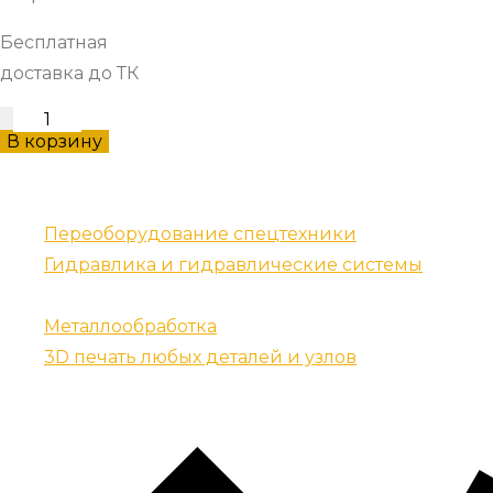
Бесплатная
доставка до ТК
RM1501
В корзину
резец
количество
Наши услуги
Переоборудование спецтехники
Гидравлика и гидравлические системы
Запчасти для спецтехники
Металлообработка
3D печать любых деталей и узлов
Контакты