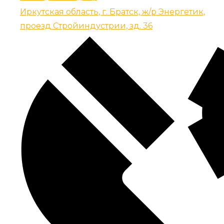
Иркутская область, г. Братск, ж/р Энергетик,
проезд Стройиндустрии, зд. 36