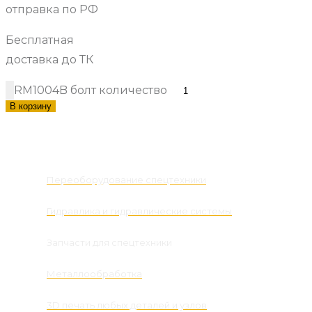
отправка по РФ
Бесплатная
доставка до ТК
RM1004B болт количество
В корзину
Наши услуги
Переоборудование спецтехники
Гидравлика и гидравлические системы
Запчасти для спецтехники
Металлообработка
3D печать любых деталей и узлов