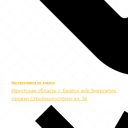
Мы находимся по адресу:
Иркутская область, г. Братск, ж/р Энергетик,
проезд Стройиндустрии, зд. 36