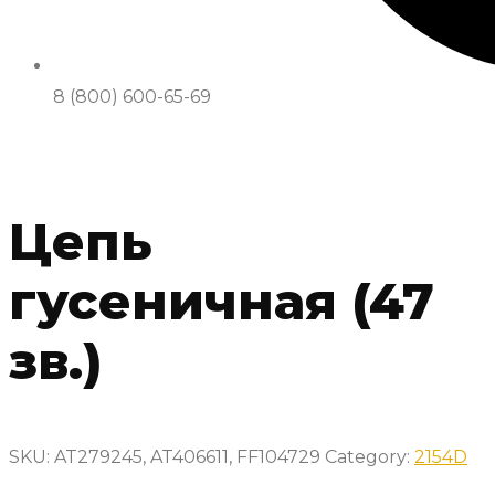
8 (800) 600-65-69
Цепь
гусеничная (47
зв.)
SKU:
AT279245, AT406611, FF104729
Category:
2154D