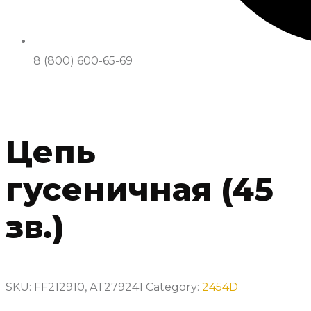
8 (800) 600-65-69
Цепь
гусеничная (45
зв.)
SKU:
FF212910, AT279241
Category:
2454D