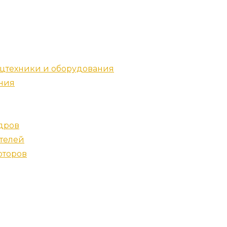
цтехники и оборудования
ния
дров
телей
оторов