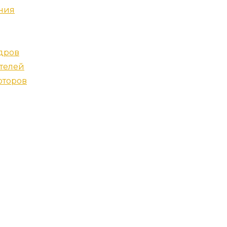
ния
дров
телей
оторов