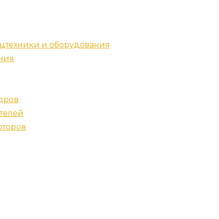
цтехники и оборудования
ния
дров
телей
оторов