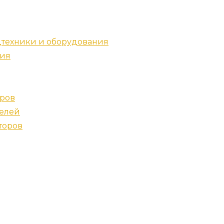
техники и оборудования
ния
дров
телей
торов