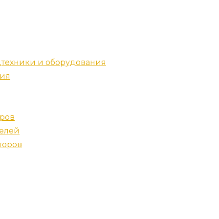
техники и оборудования
ния
дров
телей
торов