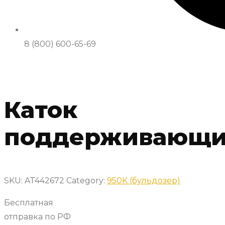
8 (800) 600-65-69
Каток
поддерживающ
SKU:
AT442672
Category:
950K (бульдозер)
Бесплатная
отправка по РФ