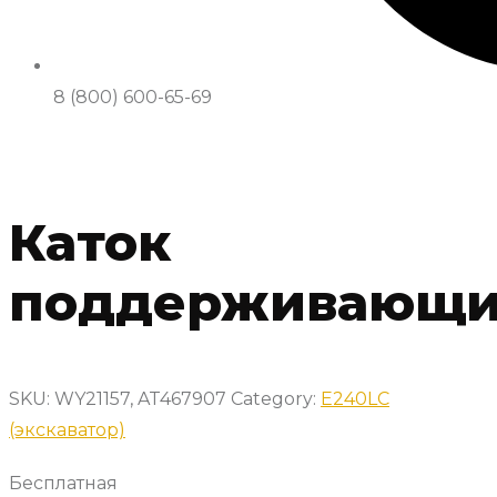
8 (800) 600-65-69
Каток
поддерживающ
SKU:
WY21157, AT467907
Category:
E240LC
(экскаватор)
Бесплатная