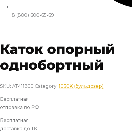
8 (800) 600-65-69
Каток опорный
однобортный
SKU:
AT411899
Category:
1050K (бульдозер)
Бесплатная
отправка по РФ
Бесплатная
доставка до ТК