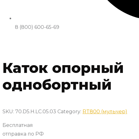
8 (800) 600-65-69
Каток опорный
однобортный
SKU:
70.D5.H.LC.05.03
Category:
RT800 (мульчер)
Бесплатная
отправка по РФ