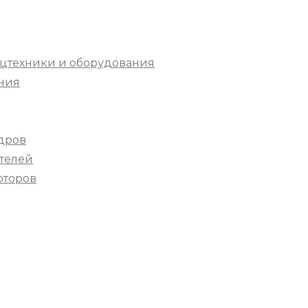
цтехники и оборудования
ния
дров
телей
оторов