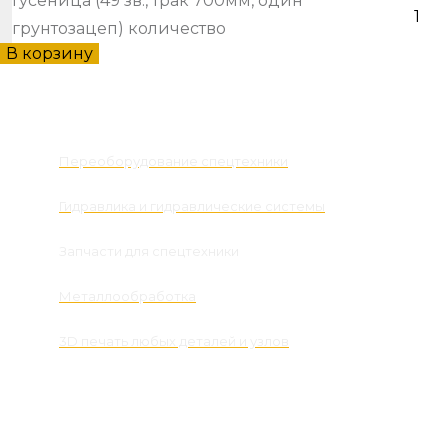
Гусеница (49 зв., трак 700мм, один
грунтозацеп) количество
В корзину
Наши услуги
Переоборудование спецтехники
Гидравлика и гидравлические системы
Запчасти для спецтехники
Металлообработка
3D печать любых деталей и узлов
Контакты