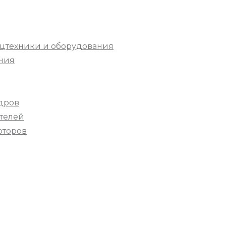
цтехники и оборудования
ния
дров
телей
оторов