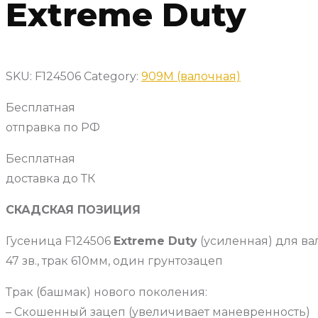
Extreme Duty
SKU:
F124506
Category:
909M (валочная)
Бесплатная
отправка по РФ
Бесплатная
доставка до ТК
СКАДСКАЯ ПОЗИЦИЯ
Гусеница F124506
Extreme Duty
(усиленная) для в
47 зв., трак 610мм, один грунтозацеп
Трак (башмак) нового поколения:
– Скошенный зацеп (увеличивает маневренность)