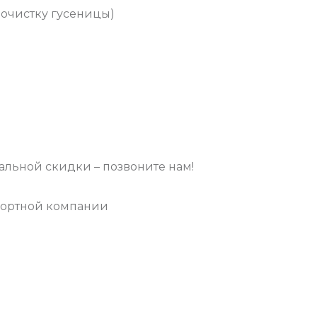
оочистку гусеницы)
льной скидки – позвоните нам!
портной компании