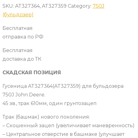
SKU:
AT327364, AT327359
Category:
750J
(бульдозер)
Бесплатная
отправка по РФ
Бесплатная
доставка до ТК
СКАДСКАЯ ПОЗИЦИЯ
Гусеница AT327364(AT327359) для бульдозера
750J John Deere.
45 зв., трак 610мм, один грунтозацеп
Трак (башмак) нового поколения:
– Скошенный зацеп (увеличивает маневренность)
– Центральное отверстие в башмаке (улучшает