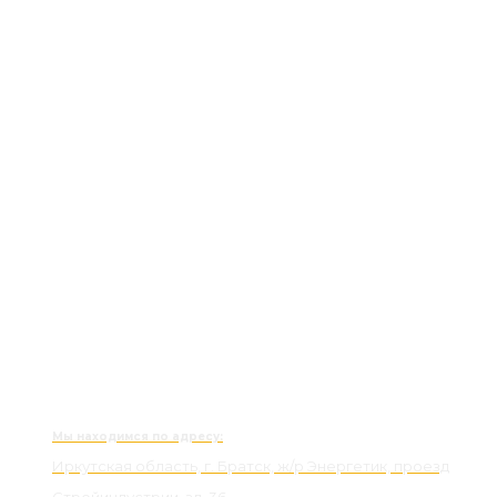
Мы находимся по адресу:
Иркутская область, г. Братск, ж/р Энергетик, проезд
Стройиндустрии, зд. 36