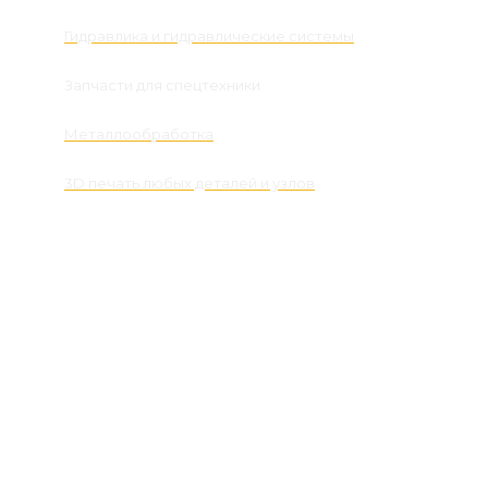
один
грунтозацеп)
Гидравлика и гидравлические системы
количество
Запчасти для спецтехники
Металлообработка
3D печать любых деталей и узлов
Контакты