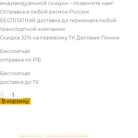
индивидуальной скидки – позвоните нам!
Отправка в любой регион России
БЕСПЛАТНАЯ доставка до терминала любой
транспортной компании
Скидка 32% на перевозку ТК Деловые Линии
Бесплатная
отправка по РФ
Бесплатная
доставка до ТК
Гусеница
В корзину
(45
зв.,
Наши услуги
трак
610мм,
Переоборудование спецтехники