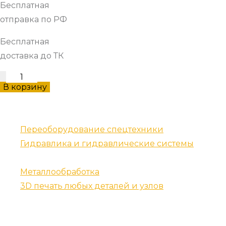
Бесплатная
отправка по РФ
Бесплатная
доставка до ТК
Гайка
В корзину
поддерживающего
катка
Наши услуги
количество
Переоборудование спецтехники
Гидравлика и гидравлические системы
Запчасти для спецтехники
Металлообработка
3D печать любых деталей и узлов
Контакты