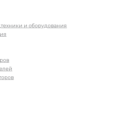
техники и оборудования
ния
дров
телей
торов