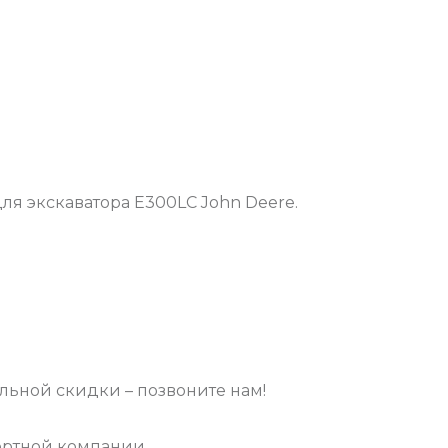
я экскаватора E300LC John Deere.
ьной скидки – позвоните нам!
ортной компании