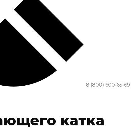
8 (800) 600-65-69
ающего катка