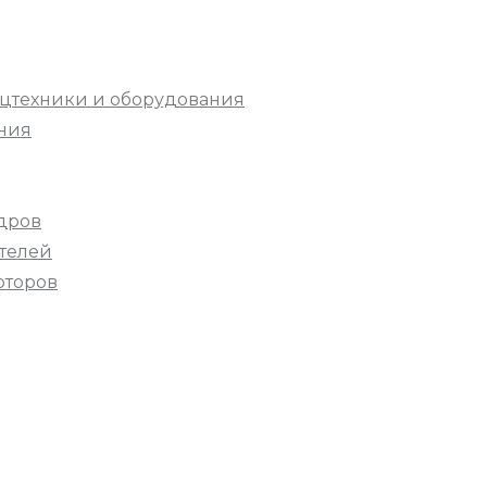
цтехники и оборудования
ния
дров
телей
оторов