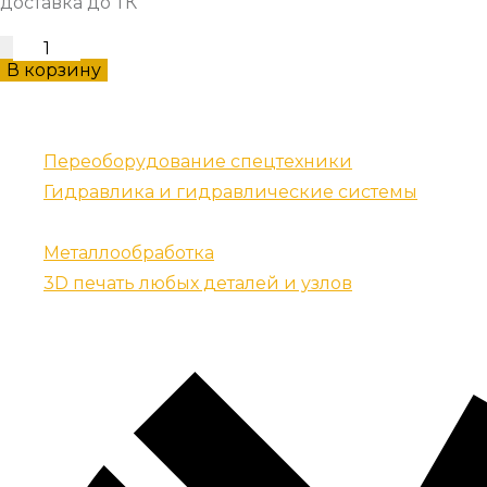
доставка до ТК
Болт
В корзину
звёздочки
количество
Наши услуги
Переоборудование спецтехники
Гидравлика и гидравлические системы
Запчасти для спецтехники
Металлообработка
3D печать любых деталей и узлов
Контакты