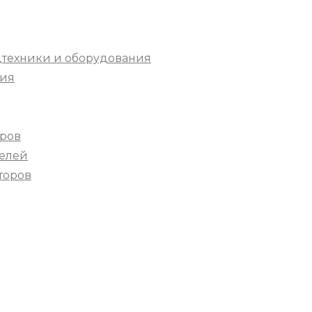
техники и оборудования
ния
дров
телей
торов