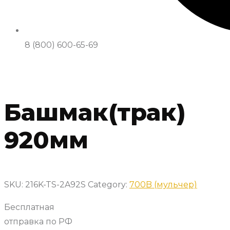
8 (800) 600-65-69
Башмак(трак)
920мм
SKU:
216K-TS-2A92S
Category:
700B (мульчер)
Бесплатная
отправка по РФ