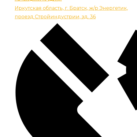
Иркутская область, г. Братск, ж/р Энергетик,
проезд Стройиндустрии, зд. 36