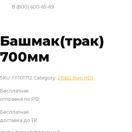
8 (800) 600-65-69
Башмак(трак)
700мм
SKU:
FF101712
Category:
2156G (тип HD)
Бесплатная
отправка по РФ
Бесплатная
доставка до ТК