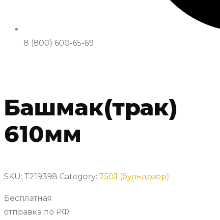
8 (800) 600-65-69
Башмак(трак)
610мм
SKU:
T219398
Category:
750J (бульдозер)
Бесплатная
отправка по РФ