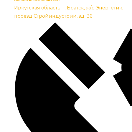
Иркутская область, г. Братск, ж/р Энергетик,
проезд Стройиндустрии, зд. 36