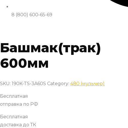
8 (800) 600-65-69
Башмак(трак)
600мм
SKU:
190K-TS-3A60S
Category:
480 (мульчер)
Бесплатная
отправка по РФ
Бесплатная
доставка до ТК